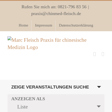
Zum
Rufen Sie mich an: 0821-796 83 56
|
Inhalt
praxis@chinmed-fleisch.de
springen
Home
Impressum
Datenschutzerklärung
Veranstaltungen
ZEIGE VERANSTALTUNGEN SUCHE
Suche
und
Veranstaltung
ANZEIGEN ALS
Ansichten,
Ansichten-
Liste
Navigation