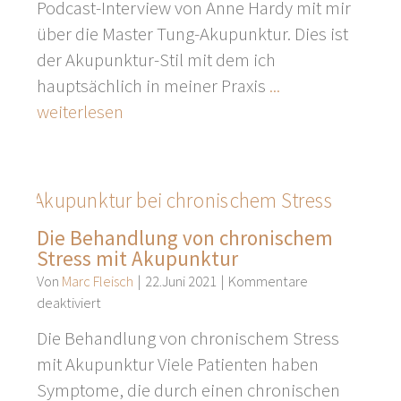
Podcast-Interview von Anne Hardy mit mir
Podcast
von
über die Master Tung-Akupunktur. Dies ist
ABZ-
der Akupunktur-Stil mit dem ich
Mitte
hauptsächlich in meiner Praxis
...
zum
weiterlesen
Thema
Master
Tung
Akkupunktur
Die Behandlung von chronischem
Stress mit Akupunktur
Von
Marc Fleisch
|
22.Juni 2021
|
Kommentare
für
deaktiviert
Die
Die Behandlung von chronischem Stress
Behandlung
mit Akupunktur Viele Patienten haben
von
Symptome, die durch einen chronischen
chronischem