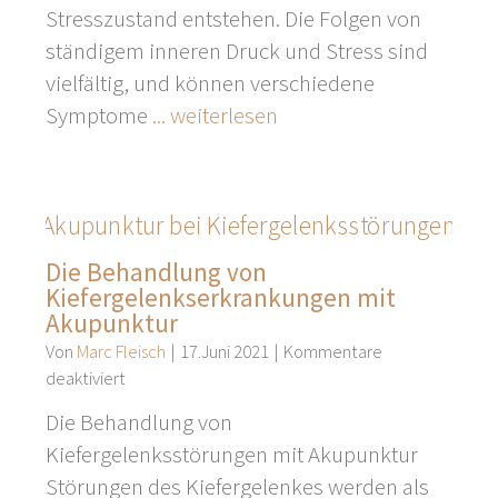
Stress
Stresszustand entstehen. Die Folgen von
mit
ständigem inneren Druck und Stress sind
Akupunktur
vielfältig, und können verschiedene
Symptome
... weiterlesen
Die Behandlung von
Kiefergelenkserkrankungen mit
Akupunktur
Von
Marc Fleisch
|
17.Juni 2021
|
Kommentare
für
deaktiviert
Die
Die Behandlung von
Behandlung
Kiefergelenksstörungen mit Akupunktur
von
Störungen des Kiefergelenkes werden als
Kiefergelenkserkrankungen